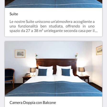
Suite
Le nostre Suite uniscono un'atmosfera accogliente a
una funzionalità ben studiata, offrendo in uno
spazio da 27 a 38 m² un'elegante seconda casa per il
vostro soggiorno. Progettata per un massimo di 3
persone, questa categoria è la scelta perfetta per
viaggiatori esigenti, coppie o piccole famiglie in
cerca di qualcosa di speciale.I punti di forza della
vostra suite in sintesi:Esclusivo comfort del
sonno: Dotata di un invitante letto Queen-size per
notti rigeneranti.Zona giorno flessibile: Un comodo
divano letto integrato offre una confortevole
sistemazione per la notte per una terza
persona.Fascino urbano: Godetevi un'affascinante
vista sulla città.Dotazioni moderne: Connessione
Wi-Fi gratuita, TV a schermo piatto e dettagli scelti
con cura sono naturalmente inclusi nelle nostre
suite.
Camera Doppia con Balcone