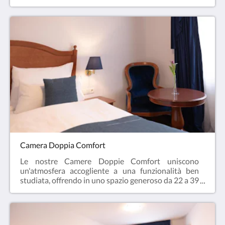
l'ambiente di cui avete bisogno per un soggiorno
rilassante.I punti di forza della vostra camera in
sintesi:Tipologia di letti a scelta: A seconda della
disponibilità e dei vostri desideri, la camera è dotata
di 1 letto King-size, 1 letto matrimoniale, 2 letti
singoli o una combinazione di 1 letto matrimoniale e
1 letto singolo.Vista sulla città: Godetevi
un'affascinante vista sulla città (a seconda della
categoria di camera).Dotazioni
moderne: Connessione Wi-Fi gratuita, TV a
schermo piatto e un bagno elegante fanno parte dei
nostri standard.
Camera Doppia Comfort
Le nostre Camere Doppie Comfort uniscono
un'atmosfera accogliente a una funzionalità ben
studiata, offrendo in uno spazio generoso da 22 a 39
m² tantissimo agio per un soggiorno all'insegna del
relax. Grazie all'ampia disposizione, questa
categoria è ideale per soggiorni prolungati o per
piccole famiglie.I punti di forza della vostra camera