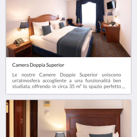
in sintesi:Massimo comfort del sonno: Dotata di un
lussuoso letto King-size per notti da
sogno.Flessibile per le famiglie: Lo spazio generoso
permette di aggiungere facilmente un letto
supplementare o una culla su richiesta.Fascino
urbano: Godetevi un'affascinante vista sulla
città.Dotazioni moderne: Connessione Wi-Fi
gratuita, TV a schermo piatto e un bagno elegante
sono naturalmente inclusi nei nostri standard.
Camera Doppia Superior
Le nostre Camere Doppie Superior uniscono
un'atmosfera accogliente a una funzionalità ben
studiata, offrendo in circa 35 m² lo spazio perfetto
per un soggiorno rilassante. Grazie alla disposizione
generosa, questa categoria è configurata in modo
ottimale per ospitare fino a 4 persone (2 adulti + 2
bambini).I punti di forza della vostra camera in
sintesi:Sistemazione ideale per famiglie (2 +
2): Tanto spazio per trascorrere piacevoli momenti
insieme, senza dover rinunciare alla privacy e al
comfort.Comfort del sonno di prima classe: Dotata