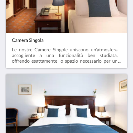
di 1 letto King-size e di opzioni flessibili per letti
aggiuntivi per i bambini.Fascino urbano: Godetevi
un'affascinante vista sulla città.Dotazioni
moderne: Connessione Wi-Fi gratuita, TV a
schermo piatto e un bagno elegante e spazioso sono
naturalmente inclusi nei nostri standard.
Camera Singola
Le nostre Camere Singole uniscono un'atmosfera
accogliente a una funzionalità ben studiata,
offrendo esattamente lo spazio necessario per un
soggiorno rilassante e produttivo. Ideale per chi
viaggia per lavoro, per gli esploratori e per tutti
coloro che viaggiano da soli.I punti di forza della
vostra camera in sintesi:Un rifugio accogliente: Uno
spazio ottimizzato che unisce perfettamente
efficienza e un'atmosfera di benessere.Dotazioni
moderne: Un confortevole letto singolo,
connessione Wi-Fi ad alta velocità gratuita (ideale
per lavorare), TV a schermo piatto e un elegante
bagno privato sono naturalmente inclusi nei nostri
standard.