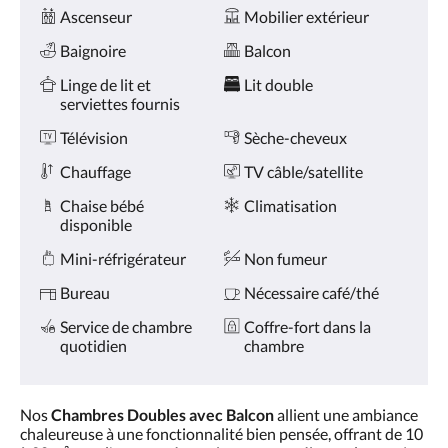
Services
ou
Ascenseur
Mobilier extérieur
appuyez
sur
Baignoire
Balcon
les
boutons
Linge de lit et
Lit double
Suivant
serviettes fournis
ou
Télévision
Sèche-cheveux
Précédent.
Chauffage
TV câble/satellite
Chaise bébé
Climatisation
disponible
Mini-réfrigérateur
Non fumeur
Bureau
Nécessaire café/thé
Service de chambre
Coffre-fort dans la
quotidien
chambre
Nos
Chambres Doubles avec Balcon
allient une ambiance
chaleureuse à une fonctionnalité bien pensée, offrant de 10